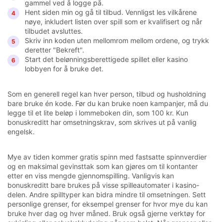
gammel ved å logge på.
Hent siden min og gå til tilbud. Vennligst les vilkårene
nøye, inkludert listen over spill som er kvalifisert og når
tilbudet avsluttes.
Skriv inn koden uten mellomrom mellom ordene, og trykk
deretter "Bekreft".
Start det belønningsberettigede spillet eller kasino
lobbyen for å bruke det.
Som en generell regel kan hver person, tilbud og husholdning
bare bruke én kode. Før du kan bruke noen kampanjer, må du
legge til et lite beløp i lommeboken din, som 100 kr. Kun
bonuskreditt har omsetningskrav, som skrives ut på vanlig
engelsk.
Mye av tiden kommer gratis spinn med fastsatte spinnverdier
og en maksimal gevinsttak som kan gjøres om til kontanter
etter en viss mengde gjennomspilling. Vanligvis kan
bonuskreditt bare brukes på visse spilleautomater i kasino-
delen. Andre spilltyper kan bidra mindre til omsetningen. Sett
personlige grenser, for eksempel grenser for hvor mye du kan
bruke hver dag og hver måned. Bruk også gjerne verktøy for