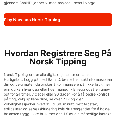
gjennom BankID, jobber vi med nasjonal lisens i Norge.
Play Now hos Norsk Tipping
Hvordan Registrere Seg På
Norsk Tipping
Norsk Tipping er der alle digitale tjenester er samlet.
Hurtigstart: Logg på med BankID, bekreft kontaktinformasjonen
din og velg måten du ønsker å kommunisere på. Ikke bruk mer
enn du kan hver dag eller hver måned. Planlegg også en time-
out for 24 timer, 7 dager eller 30 dager. For å få bedre kontroll
på ting, velg spillene dine, se over RTP og gjør
virkelighetssjekker hvert 15. til 60. minutt. Sett tapstak,
spillpauser og selvekskludering hvis du trenger det for å holde
balansen trygg. Ikke bruk mer enn 1% av din månedlige inntekt