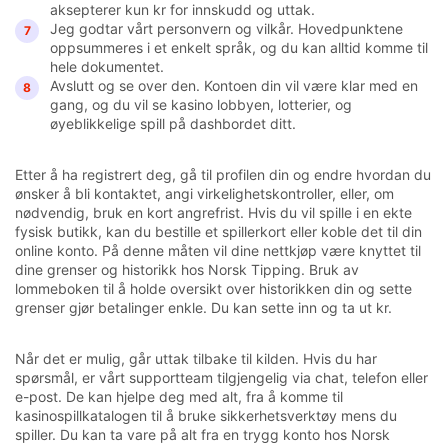
aksepterer kun kr for innskudd og uttak.
Jeg godtar vårt personvern og vilkår. Hovedpunktene
oppsummeres i et enkelt språk, og du kan alltid komme til
hele dokumentet.
Avslutt og se over den. Kontoen din vil være klar med en
gang, og du vil se kasino lobbyen, lotterier, og
øyeblikkelige spill på dashbordet ditt.
Etter å ha registrert deg, gå til profilen din og endre hvordan du
ønsker å bli kontaktet, angi virkelighetskontroller, eller, om
nødvendig, bruk en kort angrefrist. Hvis du vil spille i en ekte
fysisk butikk, kan du bestille et spillerkort eller koble det til din
online konto. På denne måten vil dine nettkjøp være knyttet til
dine grenser og historikk hos Norsk Tipping. Bruk av
lommeboken til å holde oversikt over historikken din og sette
grenser gjør betalinger enkle. Du kan sette inn og ta ut kr.
Når det er mulig, går uttak tilbake til kilden. Hvis du har
spørsmål, er vårt supportteam tilgjengelig via chat, telefon eller
e-post. De kan hjelpe deg med alt, fra å komme til
kasinospillkatalogen til å bruke sikkerhetsverktøy mens du
spiller. Du kan ta vare på alt fra en trygg konto hos Norsk