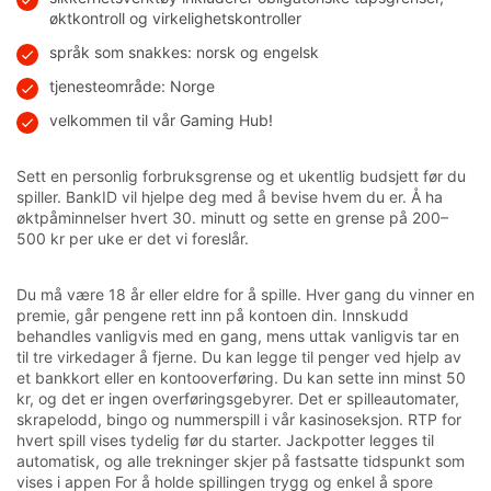
øktkontroll og virkelighetskontroller
språk som snakkes: norsk og engelsk
tjenesteområde: Norge
velkommen til vår Gaming Hub!
Sett en personlig forbruksgrense og et ukentlig budsjett før du
spiller. BankID vil hjelpe deg med å bevise hvem du er. Å ha
øktpåminnelser hvert 30. minutt og sette en grense på 200–
500 kr per uke er det vi foreslår.
Du må være 18 år eller eldre for å spille. Hver gang du vinner en
premie, går pengene rett inn på kontoen din. Innskudd
behandles vanligvis med en gang, mens uttak vanligvis tar en
til tre virkedager å fjerne. Du kan legge til penger ved hjelp av
et bankkort eller en kontooverføring. Du kan sette inn minst 50
kr, og det er ingen overføringsgebyrer. Det er spilleautomater,
skrapelodd, bingo og nummerspill i vår kasinoseksjon. RTP for
hvert spill vises tydelig før du starter. Jackpotter legges til
automatisk, og alle trekninger skjer på fastsatte tidspunkt som
vises i appen For å holde spillingen trygg og enkel å spore