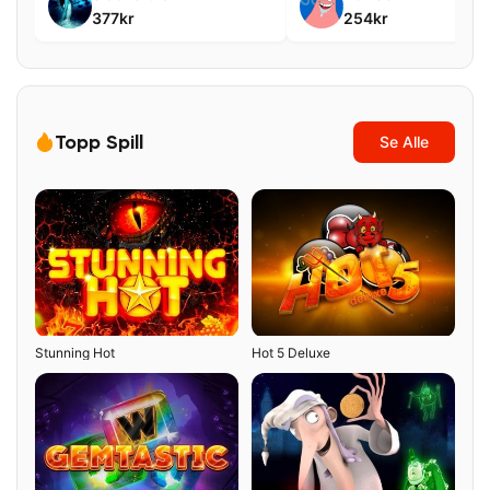
Måter å Få Og Bruke Norsk Tipping Promo Koder
377kr
254kr
Hva du skal se etter
Mobile Casino App
Nøkkelfunksjoner du kan bruke akkurat nå
Topp Spill
Se Alle
Vip Programme At Norsk Tipping
Hvordan holde nivået ditt
Sikkerhet Hos Norsk Tipping: Trygge Betalinger Og
Spillerbeskyttelse
Verktøy for å beskytte spillere
Ansvarlig Spill Hos Norsk Tipping
Kontrollere risiko
Stunning Hot
Hot 5 Deluxe
Vi betjener bare voksne
Smart Set-up For Den Norske Statlige Drevne
Gambling Siden