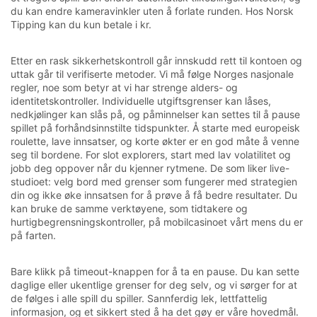
du kan endre kameravinkler uten å forlate runden. Hos Norsk
Tipping kan du kun betale i kr.
Etter en rask sikkerhetskontroll går innskudd rett til kontoen og
uttak går til verifiserte metoder. Vi må følge Norges nasjonale
regler, noe som betyr at vi har strenge alders- og
identitetskontroller. Individuelle utgiftsgrenser kan låses,
nedkjølinger kan slås på, og påminnelser kan settes til å pause
spillet på forhåndsinnstilte tidspunkter. Å starte med europeisk
roulette, lave innsatser, og korte økter er en god måte å venne
seg til bordene. For slot explorers, start med lav volatilitet og
jobb deg oppover når du kjenner rytmene. De som liker live-
studioet: velg bord med grenser som fungerer med strategien
din og ikke øke innsatsen for å prøve å få bedre resultater. Du
kan bruke de samme verktøyene, som tidtakere og
hurtigbegrensningskontroller, på mobilcasinoet vårt mens du er
på farten.
Bare klikk på timeout-knappen for å ta en pause. Du kan sette
daglige eller ukentlige grenser for deg selv, og vi sørger for at
de følges i alle spill du spiller. Sannferdig lek, lettfattelig
informasjon, og et sikkert sted å ha det gøy er våre hovedmål.