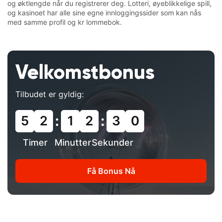
og øktlengde når du registrerer deg. Lotteri, øyeblikkelige spill,
og kasinoet har alle sine egne innloggingssider som kan nås
med samme profil og kr lommebok.
Velkomstbonus
Tilbudet er gyldig:
:
:
5
2
1
2
2
8
Timer
Minutter
Sekunder
Få Bonus Nå