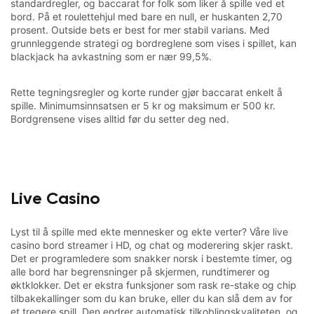
standardregler, og baccarat for folk som liker å spille ved et
bord. På et roulettehjul med bare en null, er huskanten 2,70
prosent. Outside bets er best for mer stabil varians. Med
grunnleggende strategi og bordreglene som vises i spillet, kan
blackjack ha avkastning som er nær 99,5%.
Rette tegningsregler og korte runder gjør baccarat enkelt å
spille. Minimumsinnsatsen er 5 kr og maksimum er 500 kr.
Bordgrensene vises alltid før du setter deg ned.
Live Casino
Lyst til å spille med ekte mennesker og ekte verter? Våre live
casino bord streamer i HD, og chat og moderering skjer raskt.
Det er programledere som snakker norsk i bestemte timer, og
alle bord har begrensninger på skjermen, rundtimerer og
øktklokker. Det er ekstra funksjoner som rask re-stake og chip
tilbakekallinger som du kan bruke, eller du kan slå dem av for
et tregere spill. Den endrer automatisk tilkoblingskvaliteten, og