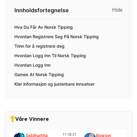
Innholdsfortegnelse
Hide
Hva Du Får Av Norsk Tipping
Hvordan Registrere Seg På Norsk Tipping
Trinn for å registrere deg
Hvordan Logg Inn Til Norsk Tipping
Hvordan Logg Inn
Games At Norsk Tipping
Klar informasjon og justerbare innsatser
Bordspill
Live Casino
Bonus: Gratisspinn, Cashback og turneringer
Våre Vinnere
Cashback
Hvordan kvalifisere seg til turneringer
11:18:31
11
Siddhartha
Bowser