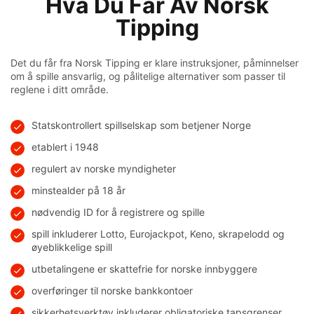
Hva Du Får Av Norsk
Tipping
Det du får fra Norsk Tipping er klare instruksjoner, påminnelser
om å spille ansvarlig, og pålitelige alternativer som passer til
reglene i ditt område.
Statskontrollert spillselskap som betjener Norge
etablert i 1948
regulert av norske myndigheter
minstealder på 18 år
nødvendig ID for å registrere og spille
spill inkluderer Lotto, Eurojackpot, Keno, skrapelodd og
øyeblikkelige spill
utbetalingene er skattefrie for norske innbyggere
overføringer til norske bankkontoer
sikkerhetsverktøy inkluderer obligatoriske tapsgrenser,